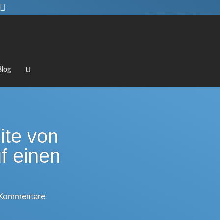
Blog
te von
f einen
Kommentare