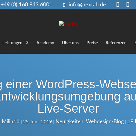
+49 (0) 160 843 6001
info@nextab.de
Leistungen
Academy
Über uns
Preise
Referenzen
 einer WordPress-Websei
Entwicklungsumgebung au
Live-Server
 Milinski
Neuigkeiten
Webdesign-Blog
19 
|
25 Juni. 2019
|
,
|