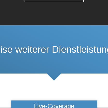
ise weiterer Dienstleistu
Live-Coverage