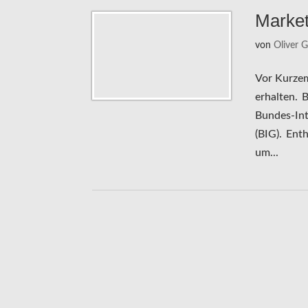
Market
von
Oliver 
Vor Kurzem
erhalten. 
Bundes-Int
(BIG). Ent
um...